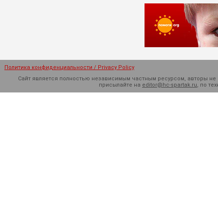
Политика конфиденциальности / Privacy Policy
Сайт является полностью независимым частным ресурсом, авторы не н
присылайте на
editor@hc-spartak.ru
, по т