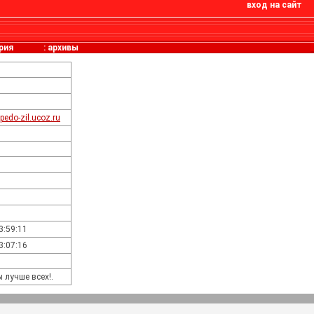
вход на сайт
рия
:
архивы
pedo-zil.ucoz.ru
3:59:11
3:07:16
 лучше всех!.