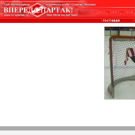
:
гостевая
: