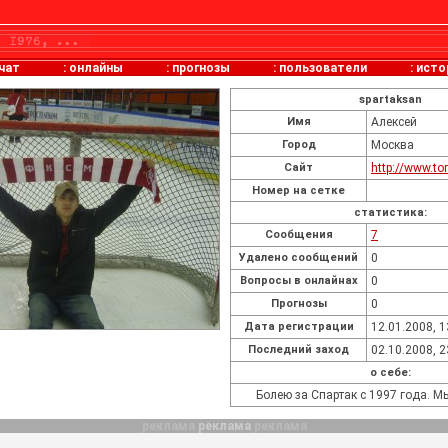
чат
:
онлайны
:
прогнозы
:
пользователи
:
исто
spartaksan
Имя
Алексей
Город
Москва
Сайт
http://www.tor
Номер на сетке
статистика:
Cообщения
7
Удалено сообщений
0
Вопросы в онлайнах
0
Прогнозы
0
Дата регистрации
12.01.2008, 1
Последний заход
02.10.2008, 2
о себе:
Болею за Спартак с 1997 года. Мы
реклама
реклама
реклама