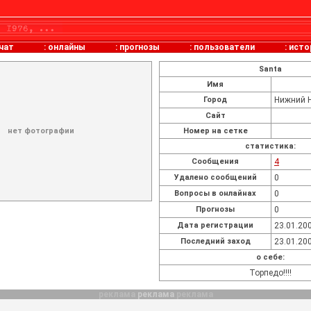
чат
:
онлайны
:
прогнозы
:
пользователи
:
исто
Santa
Имя
Город
Нижний 
Сайт
нет фотографии
Номер на сетке
статистика:
Cообщения
4
Удалено сообщений
0
Вопросы в онлайнах
0
Прогнозы
0
Дата регистрации
23.01.200
Последний заход
23.01.200
о себе:
Торпедо!!!!
реклама
реклама
реклама