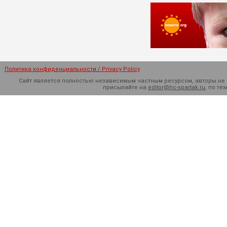
Политика конфиденциальности / Privacy Policy
Сайт является полностью независимым частным ресурсом, авторы не н
присылайте на
editor@hc-spartak.ru
, по т