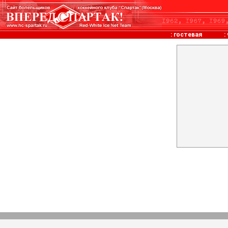
:
гостевая
: