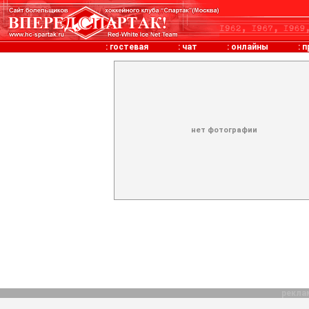
:
гостевая
:
чат
:
онлайны
:
п
нет фотографии
рекла