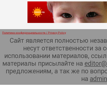
Политика конфиденциальности / Privacy Policy
Сайт является полностью неза
несут ответственности за 
использовании материалов, ссылк
материалы присылайте на
editor@
предложениям, а так же по воп
на
admin