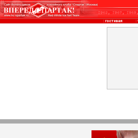
:
гостевая
: