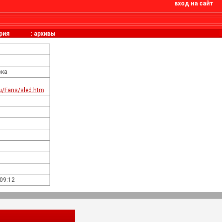
вход на сайт
рия
:
архивы
вка
ru/Fans/sled.htm
:09:12