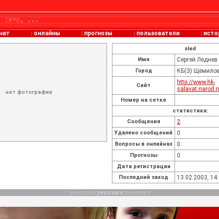
чат
:
онлайны
:
прогнозы
:
пользователи
:
исто
sled
Имя
Сергей Леднев
Город
КБ(З) Щемило
http://www.hk-
Сайт
salavat.narod.
нет фотографии
Номер на сетке
статистика:
Cообщения
2
Удалено сообщений
0
Вопросы в онлайнах
0
Прогнозы
0
Дата регистрации
Последний заход
13.02.2003, 14
реклама
реклама
реклама