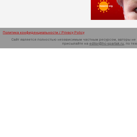
Политика конфиденциальности / Privacy Policy
Сайт является полностью независимым частным ресурсом, авторы не н
присылайте на
editor@hc-spartak.ru
, по т