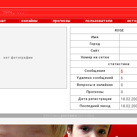
чат
:
онлайны
:
прогнозы
:
пользователи
:
исто
RUGE
Имя
Город
Сайт
Номер на сетке
нет фотографии
статистика:
Cообщения
6
Удалено сообщений
6
Вопросы в онлайнах
0
Прогнозы
0
Дата регистрации
18.02.200
Последний заход
18.02.200
реклама
реклама
реклама