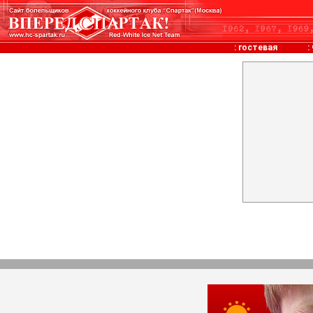
:
гостевая
: