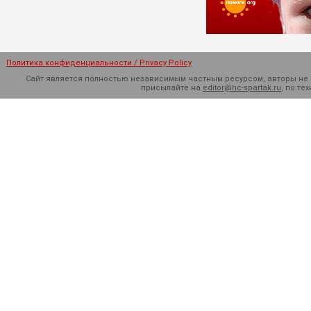
Политика конфиденциальности / Privacy Policy
Сайт является полностью независимым частным ресурсом, авторы не н
присылайте на
editor@hc-spartak.ru
, по т