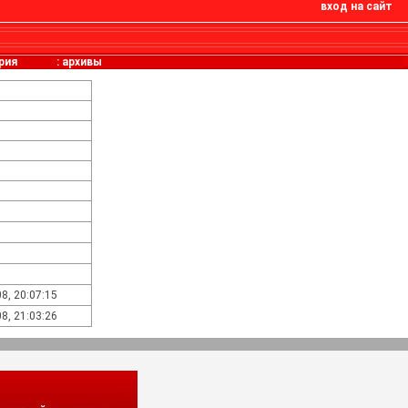
вход на сайт
рия
:
архивы
8, 20:07:15
8, 21:03:26