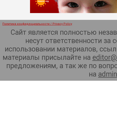
Политика конфиденциальности / Privacy Policy
Сайт является полностью неза
несут ответственности за 
использовании материалов, ссылк
материалы присылайте на
editor@
предложениям, а так же по воп
на
admin