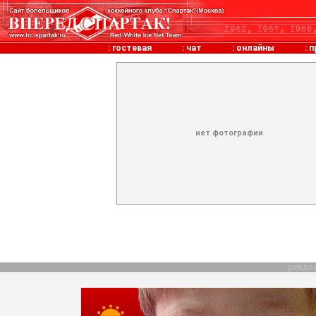
:
гостевая
:
чат
:
онлайны
:
п
нет фотографии
рекла