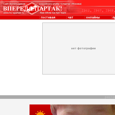
:
гостевая
:
чат
:
онлайны
:
п
нет фотографии
рекла