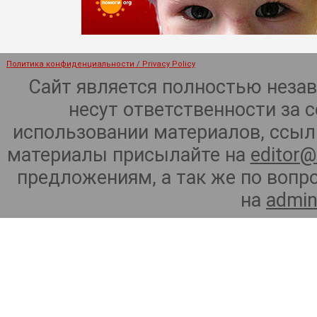
Политика конфиденциальности / Privacy Policy
Сайт является полностью неза
несут ответственности за 
использовании материалов, ссылк
материалы присылайте на
editor@
предложениям, а так же по воп
на
admin