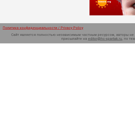
Политика конфиденциальности / Privacy Policy
Сайт является полностью независимым частным ресурсом, авторы не н
присылайте на
editor@hc-spartak.ru
, по т