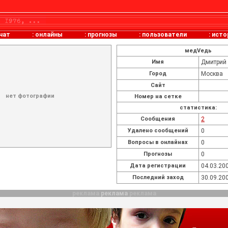
чат
:
онлайны
:
прогнозы
:
пользователи
:
исто
медVедь
Имя
Дмитрий
Город
Москва
Сайт
нет фотографии
Номер на сетке
статистика:
Cообщения
2
Удалено сообщений
0
Вопросы в онлайнах
0
Прогнозы
0
Дата регистрации
04.03.200
Последний заход
30.09.200
реклама
реклама
реклама