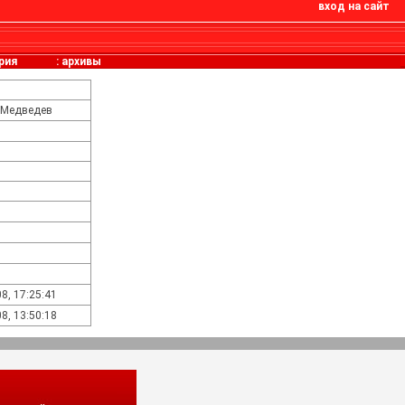
вход на сайт
рия
:
архивы
 Медведев
8, 17:25:41
8, 13:50:18