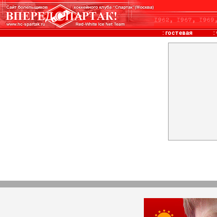
:
гостевая
: