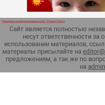
Политика конфиденциальности / Privacy Policy
Сайт является полностью неза
несут ответственности за 
использовании материалов, ссылк
материалы присылайте на
editor@
предложениям, а так же по воп
на
admin