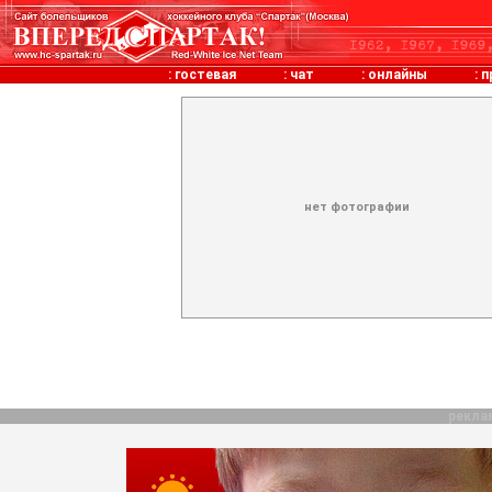
:
гостевая
:
чат
:
онлайны
:
п
нет фотографии
рекла