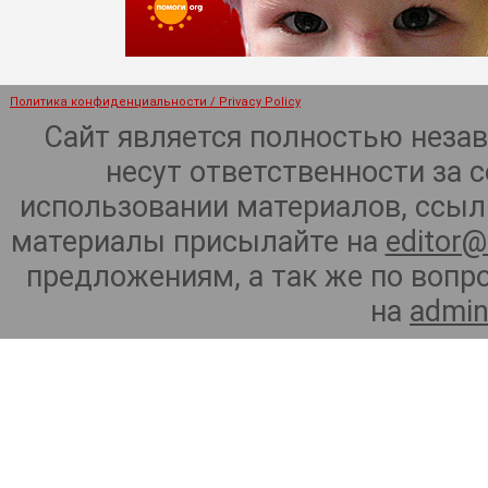
Политика конфиденциальности / Privacy Policy
Сайт является полностью неза
несут ответственности за 
использовании материалов, ссылк
материалы присылайте на
editor@
предложениям, а так же по воп
на
admin