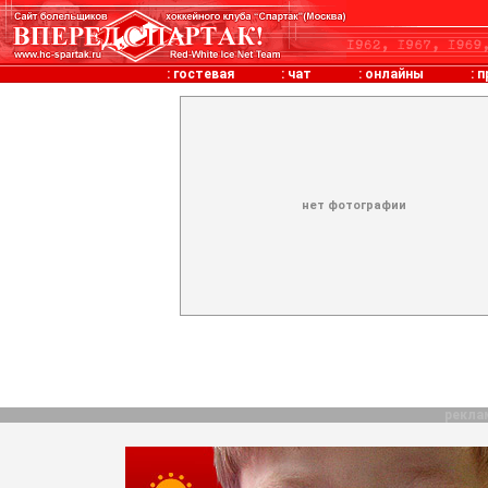
:
гостевая
:
чат
:
онлайны
:
п
нет фотографии
рекла