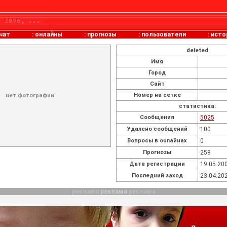
чат
:
онлайны
:
прогнозы
:
пользователи
:
исто
deleted
Имя
Город
Сайт
Номер на сетке
нет фотографии
статистика:
Cообщения
5025
Удалено сообщений
100
Вопросы в онлайнах
0
Прогнозы
258
Дата регистрации
19.05.200
Последний заход
23.04.202
реклама
реклама
реклама