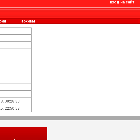
вход на сайт
рия
:
архивы
8, 00:28:38
5, 22:50:58