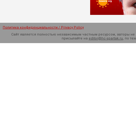
Политика конфиденциальности / Privacy Policy
Сайт является полностью независимым частным ресурсом, авторы не н
присылайте на
editor@hc-spartak.ru
, по т