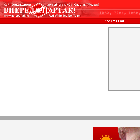
:
гостевая
: