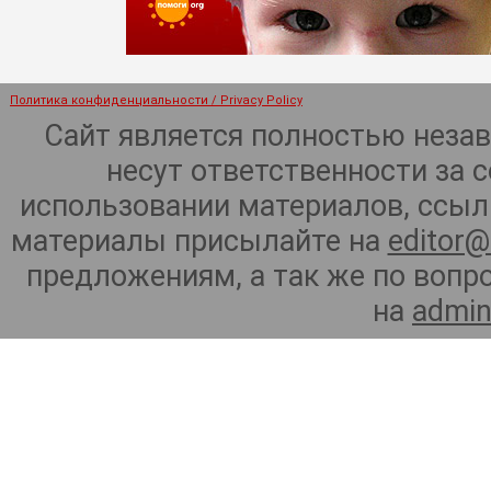
Политика конфиденциальности / Privacy Policy
Сайт является полностью неза
несут ответственности за 
использовании материалов, ссылк
материалы присылайте на
editor@
предложениям, а так же по воп
на
admin