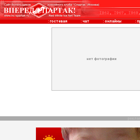
:
гостевая
:
чат
:
онлайны
:
п
нет фотографии
рекла