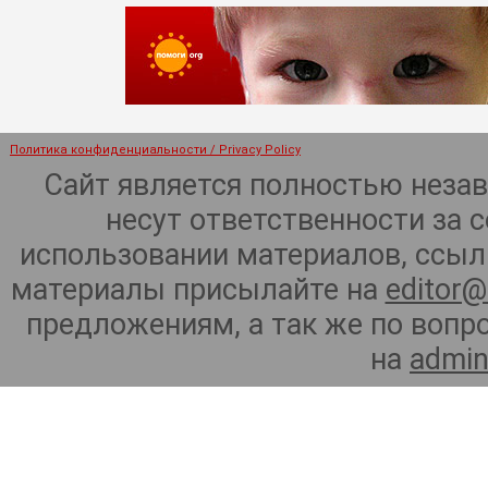
Политика конфиденциальности / Privacy Policy
Сайт является полностью неза
несут ответственности за 
использовании материалов, ссылк
материалы присылайте на
editor@
предложениям, а так же по воп
на
admin