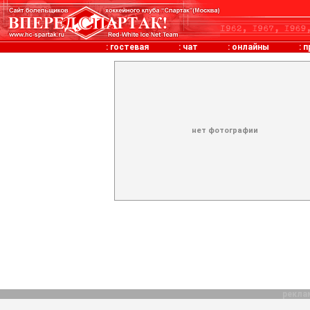
:
гостевая
:
чат
:
онлайны
:
п
нет фотографии
рекла