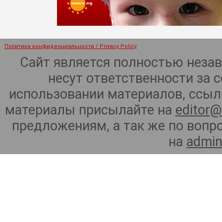
Политика конфиденциальности / Privacy Policy
Сайт является полностью неза
несут ответственности за 
использовании материалов, ссылк
материалы присылайте на
editor@
предложениям, а так же по воп
на
admin