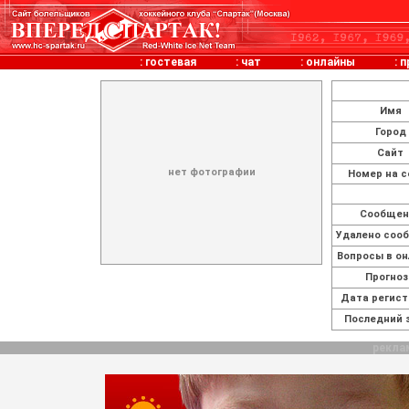
:
гостевая
:
чат
:
онлайны
:
п
Имя
Город
Сайт
нет фотографии
Номер на с
Cообщен
Удалено соо
Вопросы в он
Прогно
Дата регис
Последний 
рекла