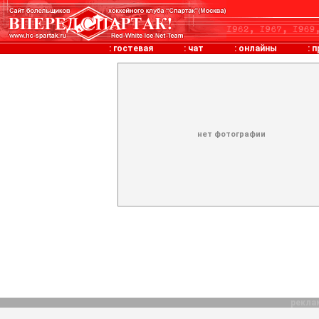
:
гостевая
:
чат
:
онлайны
:
п
нет фотографии
рекла