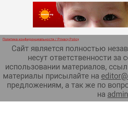
Политика конфиденциальности / Privacy Policy
Сайт является полностью неза
несут ответственности за 
использовании материалов, ссылк
материалы присылайте на
editor@
предложениям, а так же по воп
на
admin