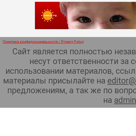
Политика конфиденциальности / Privacy Policy
Сайт является полностью неза
несут ответственности за 
использовании материалов, ссылк
материалы присылайте на
editor@
предложениям, а так же по воп
на
admin