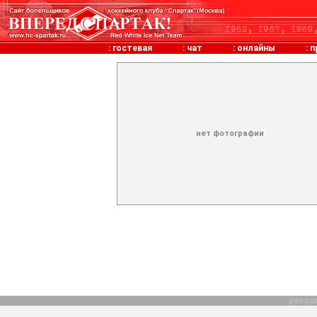
:
гостевая
:
чат
:
онлайны
:
п
нет фотографии
рекла