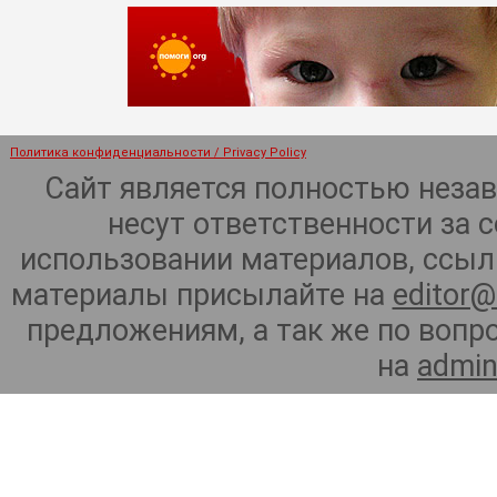
Политика конфиденциальности / Privacy Policy
Сайт является полностью неза
несут ответственности за 
использовании материалов, ссылк
материалы присылайте на
editor@
предложениям, а так же по воп
на
admin