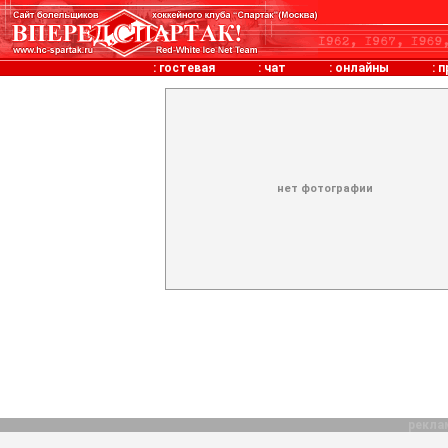
:
гостевая
:
чат
:
онлайны
:
п
нет фотографии
рекла