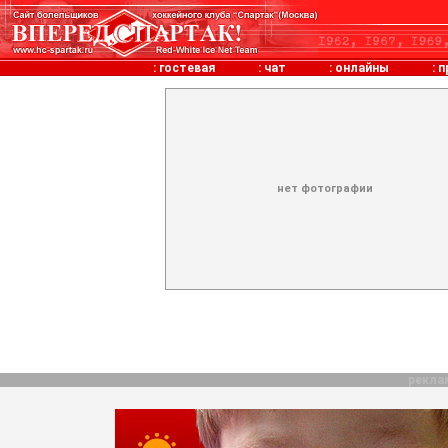
:
гостевая
:
чат
:
онлайны
:
п
нет фотографии
рекла