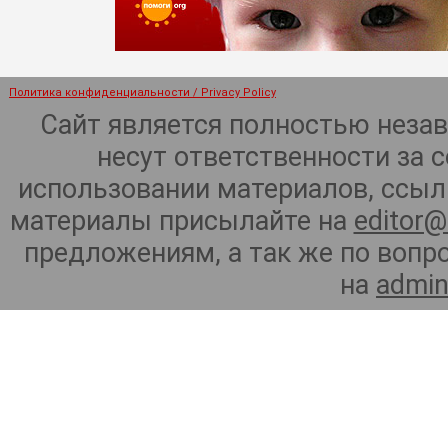
Политика конфиденциальности / Privacy Policy
Сайт является полностью неза
несут ответственности за 
использовании материалов, ссылк
материалы присылайте на
editor@
предложениям, а так же по воп
на
admin