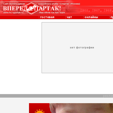
:
гостевая
:
чат
:
онлайны
:
п
нет фотографии
рекла