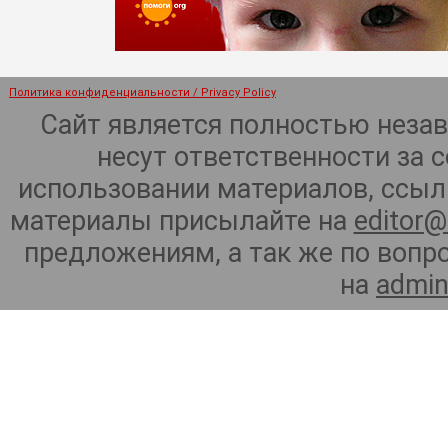
Политика конфиденциальности / Privacy Policy
Сайт является полностью неза
несут ответственности за 
использовании материалов, ссылк
материалы присылайте на
editor@
предложениям, а так же по воп
на
admin