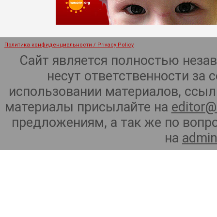
Политика конфиденциальности / Privacy Policy
Сайт является полностью неза
несут ответственности за 
использовании материалов, ссылк
материалы присылайте на
editor@
предложениям, а так же по воп
на
admin