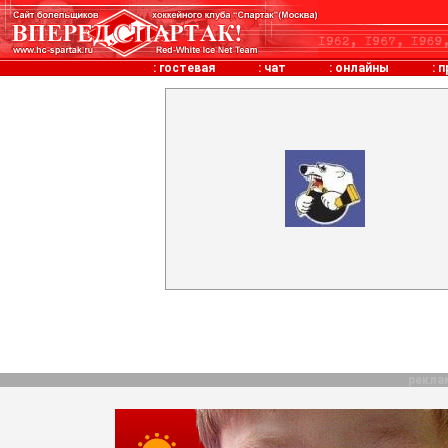
:
гостевая
:
чат
:
онлайны
:
п
рекла