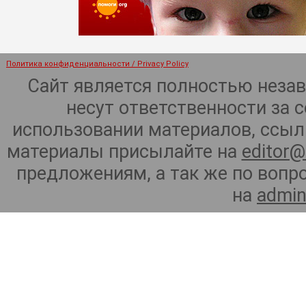
Политика конфиденциальности / Privacy Policy
Сайт является полностью неза
несут ответственности за 
использовании материалов, ссылк
материалы присылайте на
editor@
предложениям, а так же по воп
на
admin