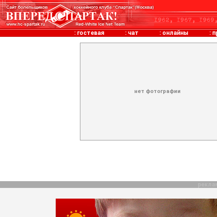
:
гостевая
:
чат
:
онлайны
:
п
нет фотографии
рекла