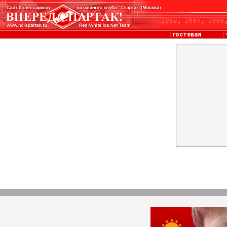
:
гостевая
: