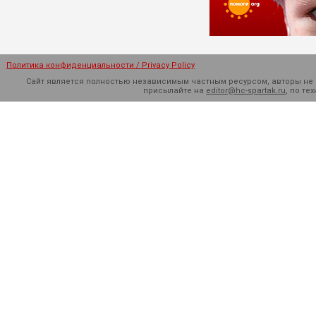
Политика конфиденциальности / Privacy Policy
Сайт является полностью независимым частным ресурсом, авторы не н
присылайте на
editor@hc-spartak.ru
, по т