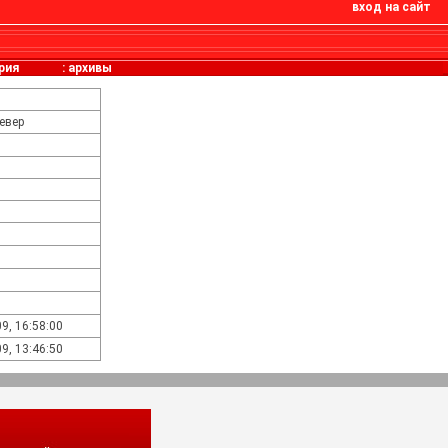
вход на сайт
рия
:
архивы
евер
9, 16:58:00
9, 13:46:50