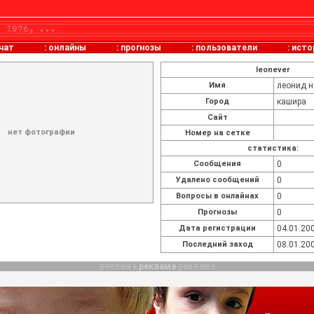
чат
:
онлайны
:
прогнозы
:
пользователи
:
исто
leonever
Имя
леонид н
Город
кашира
Сайт
нет фотографии
Номер на сетке
статистика:
Cообщения
0
Удалено сообщений
0
Вопросы в онлайнах
0
Прогнозы
0
Дата регистрации
04.01.200
Последний заход
08.01.200
реклама
реклама
реклама