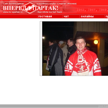
:
гостевая
:
чат
:
онлайны
:
п
рекла