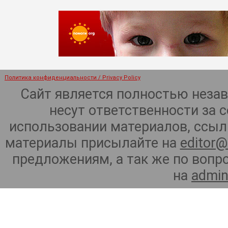
Политика конфиденциальности / Privacy Policy
Сайт является полностью неза
несут ответственности за 
использовании материалов, ссылк
материалы присылайте на
editor@
предложениям, а так же по воп
на
admin