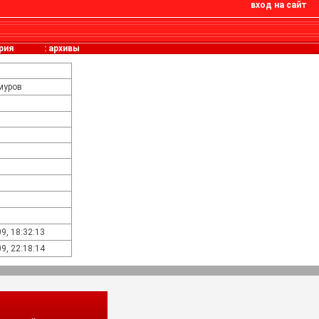
вход на сайт
рия
:
архивы
муров
9, 18:32:13
9, 22:18:14