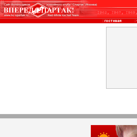
:
гостевая
: