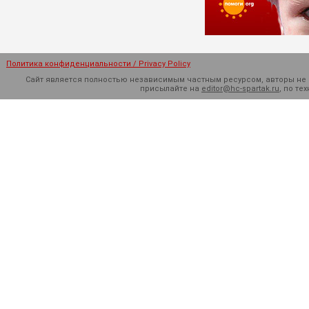
Политика конфиденциальности / Privacy Policy
Сайт является полностью независимым частным ресурсом, авторы не н
присылайте на
editor@hc-spartak.ru
, по т