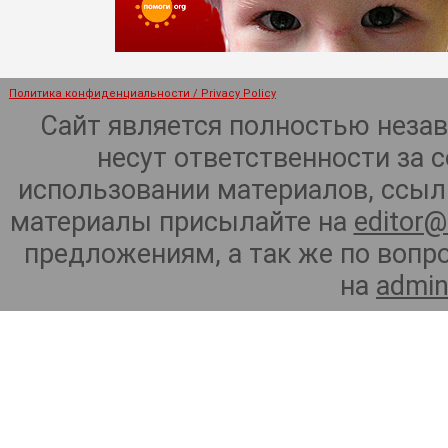
Политика конфиденциальности / Privacy Policy
Сайт является полностью неза
несут ответственности за 
использовании материалов, ссылк
материалы присылайте на
editor@
предложениям, а так же по воп
на
admin