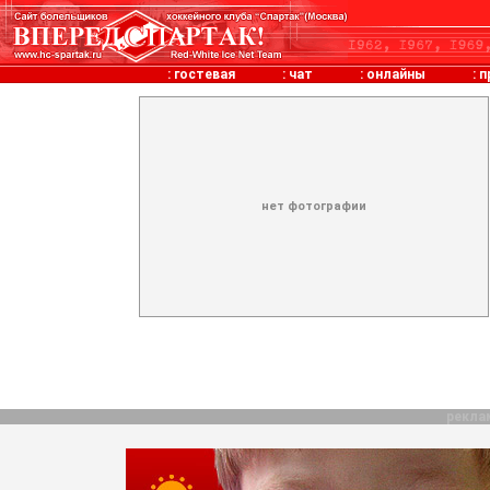
:
гостевая
:
чат
:
онлайны
:
п
нет фотографии
рекла