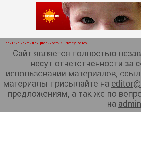
Политика конфиденциальности / Privacy Policy
Сайт является полностью неза
несут ответственности за 
использовании материалов, ссылк
материалы присылайте на
editor@
предложениям, а так же по воп
на
admin