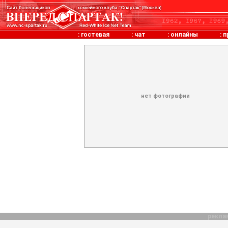
:
гостевая
:
чат
:
онлайны
:
п
нет фотографии
рекла