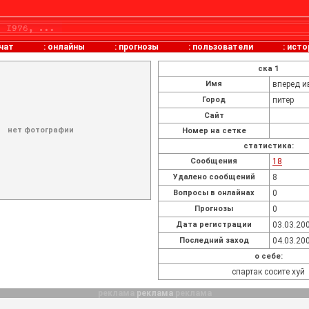
чат
:
онлайны
:
прогнозы
:
пользователи
:
исто
ска 1
Имя
вперед и
Город
питер
Сайт
нет фотографии
Номер на сетке
статистика:
Cообщения
18
Удалено сообщений
8
Вопросы в онлайнах
0
Прогнозы
0
Дата регистрации
03.03.200
Последний заход
04.03.200
о себе:
спартак сосите хуй
реклама
реклама
реклама