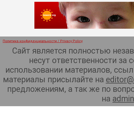
Политика конфиденциальности / Privacy Policy
Сайт является полностью неза
несут ответственности за 
использовании материалов, ссылк
материалы присылайте на
editor@
предложениям, а так же по воп
на
admin