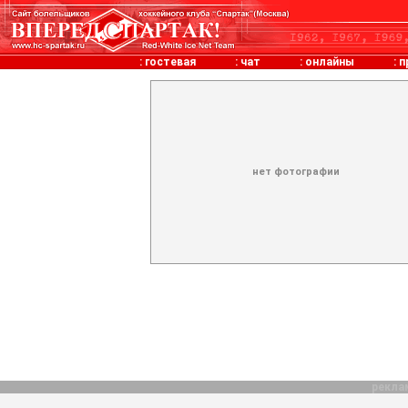
:
гостевая
:
чат
:
онлайны
:
п
нет фотографии
рекла