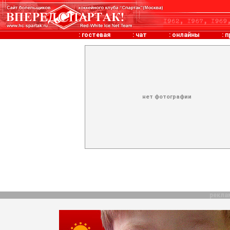
:
гостевая
:
чат
:
онлайны
:
п
нет фотографии
рекла