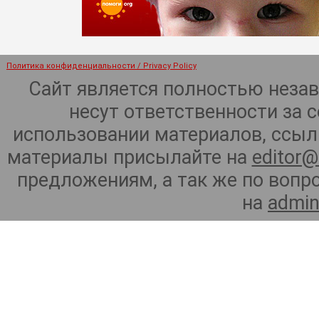
Политика конфиденциальности / Privacy Policy
Сайт является полностью неза
несут ответственности за 
использовании материалов, ссылк
материалы присылайте на
editor@
предложениям, а так же по воп
на
admin