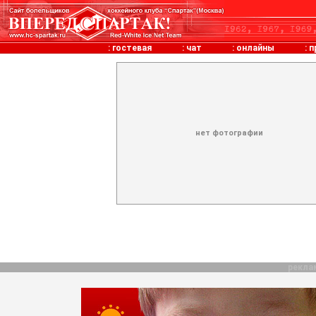
:
гостевая
:
чат
:
онлайны
:
п
нет фотографии
рекла