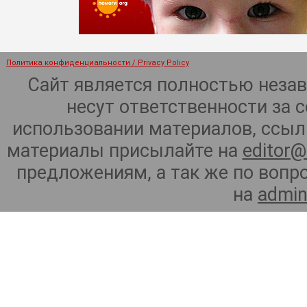
Политика конфиденциальности / Privacy Policy
Сайт является полностью неза
несут ответственности за 
использовании материалов, ссылк
материалы присылайте на
editor@
предложениям, а так же по воп
на
admin