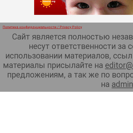
Политика конфиденциальности / Privacy Policy
Сайт является полностью неза
несут ответственности за 
использовании материалов, ссылк
материалы присылайте на
editor@
предложениям, а так же по воп
на
admin