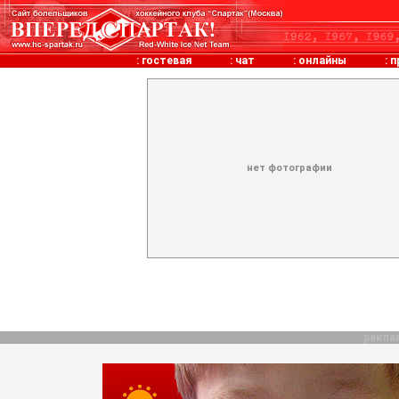
:
гостевая
:
чат
:
онлайны
:
п
нет фотографии
рекла