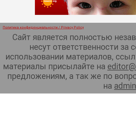
Политика конфиденциальности / Privacy Policy
Сайт является полностью неза
несут ответственности за 
использовании материалов, ссылк
материалы присылайте на
editor@
предложениям, а так же по воп
на
admin