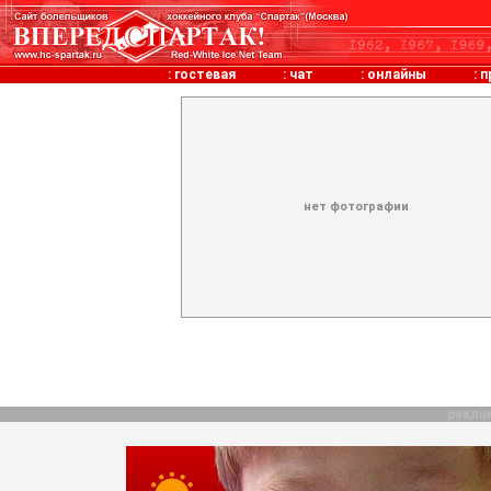
:
гостевая
:
чат
:
онлайны
:
п
нет фотографии
рекла