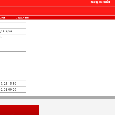
вход на сайт
рия
:
архивы
др Жаров
ль
9, 23:15:30
0, 03:00:00