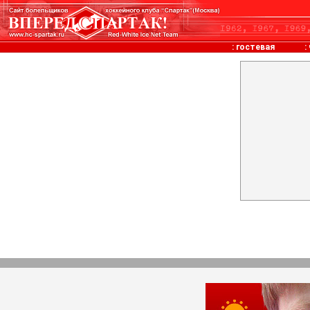
:
гостевая
: