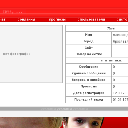
чат
:
онлайны
:
прогнозы
:
пользователи
:
исто
76рег
Имя
Алексан
Город
Ярослав
Сайт
нет фотографии
Номер на сетке
статистика:
Cообщения
0
Удалено сообщений
0
Вопросы в онлайнах
0
Прогнозы
0
Дата регистрации
12.03.200
Последний заход
01.01.197
реклама
реклама
реклама