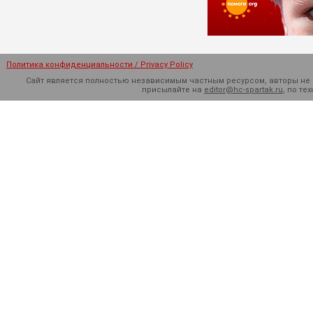
Политика конфиденциальности / Privacy Policy
Сайт является полностью независимым частным ресурсом, авторы не н
присылайте на
editor@hc-spartak.ru
, по т