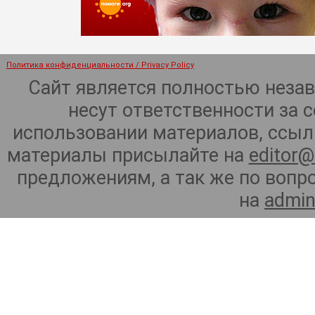
Политика конфиденциальности / Privacy Policy
Сайт является полностью неза
несут ответственности за 
использовании материалов, ссылк
материалы присылайте на
editor@
предложениям, а так же по воп
на
admin