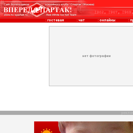
:
гостевая
:
чат
:
онлайны
:
п
нет фотографии
рекла