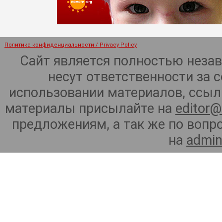
Политика конфиденциальности / Privacy Policy
Сайт является полностью неза
несут ответственности за 
использовании материалов, ссылк
материалы присылайте на
editor@
предложениям, а так же по воп
на
admin