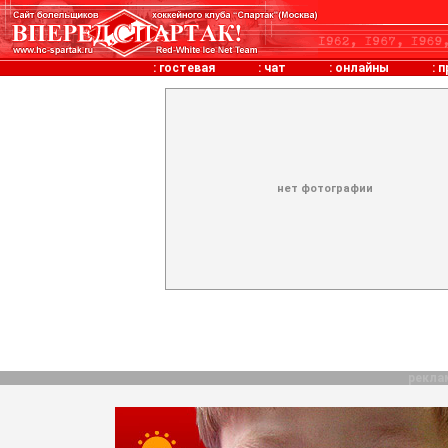
:
гостевая
:
чат
:
онлайны
:
п
нет фотографии
рекла