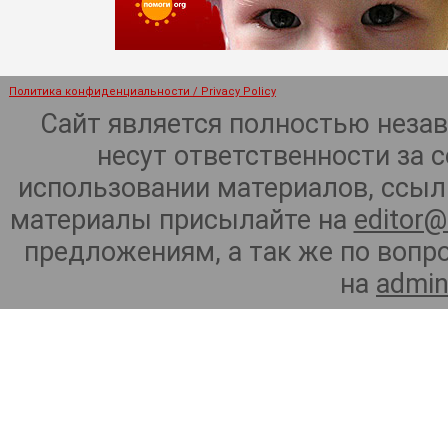
Политика конфиденциальности / Privacy Policy
Сайт является полностью неза
несут ответственности за 
использовании материалов, ссылк
материалы присылайте на
editor@
предложениям, а так же по воп
на
admin