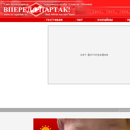
:
гостевая
:
чат
:
онлайны
:
п
нет фотографии
рекла