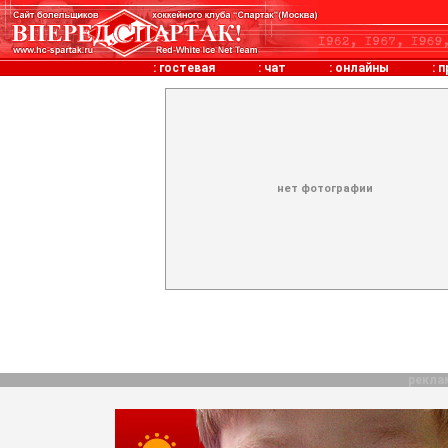
:
гостевая
:
чат
:
онлайны
:
п
нет фотографии
рекла