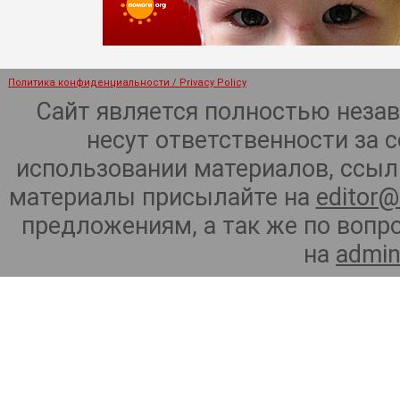
Политика конфиденциальности / Privacy Policy
Сайт является полностью неза
несут ответственности за 
использовании материалов, ссылк
материалы присылайте на
editor@
предложениям, а так же по воп
на
admin