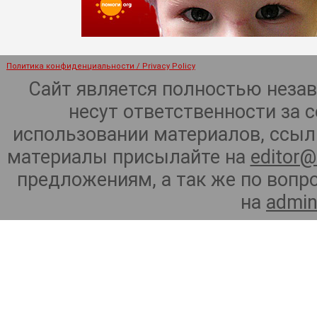
Политика конфиденциальности / Privacy Policy
Сайт является полностью неза
несут ответственности за 
использовании материалов, ссылк
материалы присылайте на
editor@
предложениям, а так же по воп
на
admin