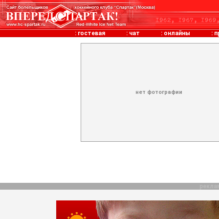
:
гостевая
:
чат
:
онлайны
:
п
нет фотографии
рекла