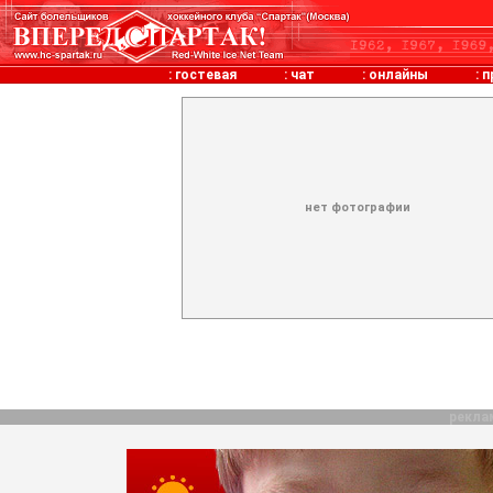
:
гостевая
:
чат
:
онлайны
:
п
нет фотографии
рекла