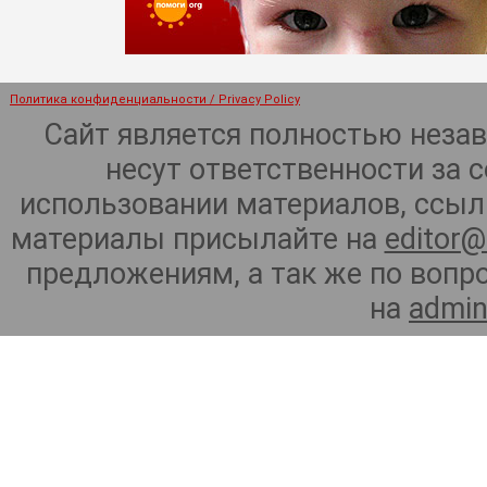
Политика конфиденциальности / Privacy Policy
Сайт является полностью неза
несут ответственности за 
использовании материалов, ссылк
материалы присылайте на
editor@
предложениям, а так же по воп
на
admin