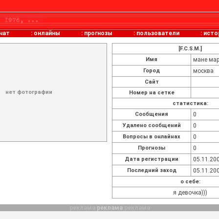
чат
:
онлайны
:
прогнозы
:
пользователи
:
исто
[F.C.S.M.]
Имя
мане мар
Город
москва
Сайт
нет фотографии
Номер на сетке
статистика:
Cообщения
0
Удалено сообщений
0
Вопросы в онлайнах
0
Прогнозы
0
Дата регистрации
05.11.200
Последний заход
05.11.200
о себе:
я девочка)))
реклама
реклама
реклама