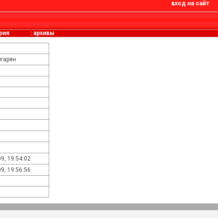
вход на сайт
рия
:
архивы
гарян
9, 19:54:02
9, 19:56:56