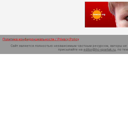
Политика конфиденциальности / Privacy Policy
Сайт является полностью независимым частным ресурсом, авторы не н
присылайте на
editor@hc-spartak.ru
, по т