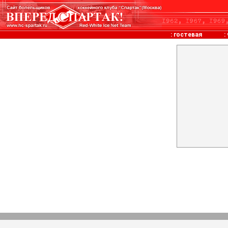
:
гостевая
: