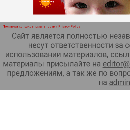
Политика конфиденциальности / Privacy Policy
Сайт является полностью неза
несут ответственности за 
использовании материалов, ссылк
материалы присылайте на
editor@
предложениям, а так же по воп
на
admin