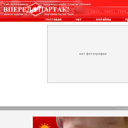
:
гостевая
:
чат
:
онлайны
:
п
нет фотографии
рекла