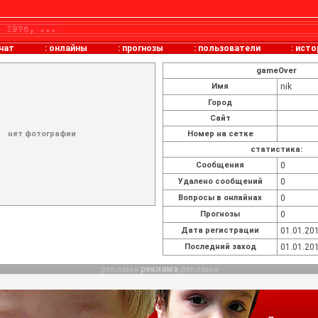
чат
:
онлайны
:
прогнозы
:
пользователи
:
исто
gameOver
Имя
nik
Город
Сайт
нет фотографии
Номер на сетке
статистика:
Cообщения
0
Удалено сообщений
0
Вопросы в онлайнах
0
Прогнозы
0
Дата регистрации
01.01.201
Последний заход
01.01.201
реклама
реклама
реклама