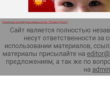
Политика конфиденциальности / Privacy Policy
Сайт является полностью неза
несут ответственности за 
использовании материалов, ссылк
материалы присылайте на
editor@
предложениям, а так же по воп
на
admin