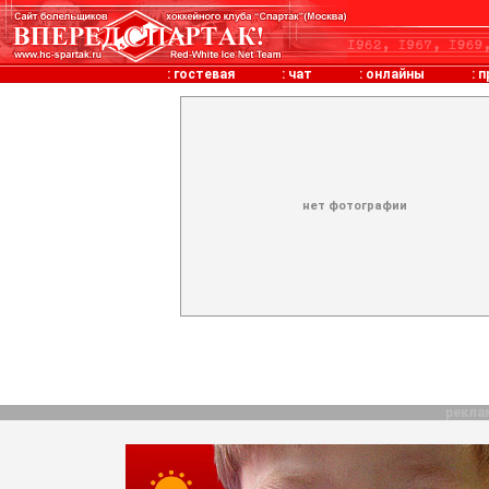
:
гостевая
:
чат
:
онлайны
:
п
нет фотографии
рекла