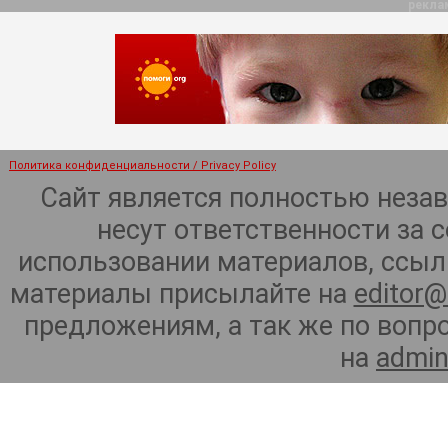
рекла
Политика конфиденциальности / Privacy Policy
Сайт является полностью неза
несут ответственности за 
использовании материалов, ссылк
материалы присылайте на
editor@
предложениям, а так же по воп
на
admin