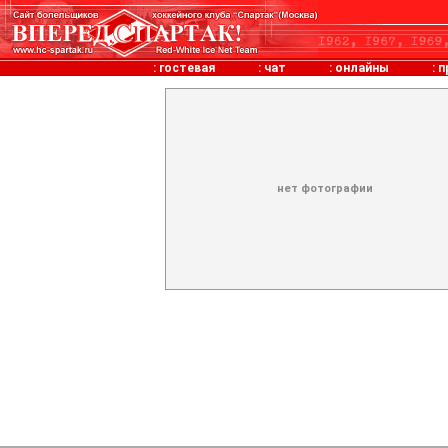
:
гостевая
:
чат
:
онлайны
:
п
нет фотографии