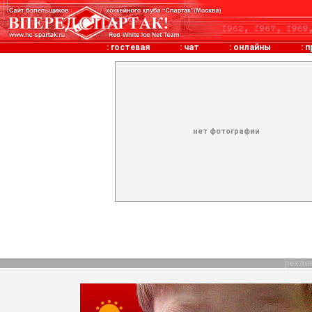
:
гостевая
:
чат
:
онлайны
:
п
нет фотографии
рекла