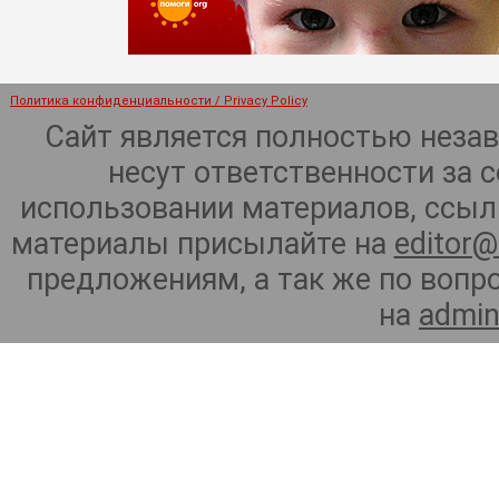
Политика конфиденциальности / Privacy Policy
Сайт является полностью неза
несут ответственности за 
использовании материалов, ссылк
материалы присылайте на
editor@
предложениям, а так же по воп
на
admin