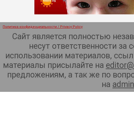
Политика конфиденциальности / Privacy Policy
Сайт является полностью неза
несут ответственности за 
использовании материалов, ссылк
материалы присылайте на
editor@
предложениям, а так же по воп
на
admin