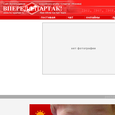
:
гостевая
:
чат
:
онлайны
:
п
нет фотографии
рекла