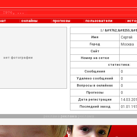
чат
:
онлайны
:
прогнозы
:
пользователи
:
исто
| / &#9762;&#8255;&#
Имя
Сергей
Город
Москва
Сайт
нет фотографии
Номер на сетке
статистика:
Cообщения
0
Удалено сообщений
0
Вопросы в онлайнах
0
Прогнозы
0
Дата регистрации
14.03.201
Последний заход
01.01.197
реклама
реклама
реклама