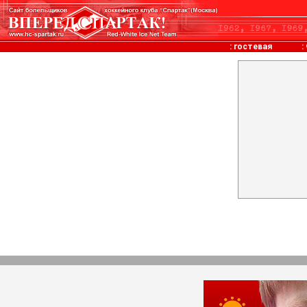
:
гостевая
: