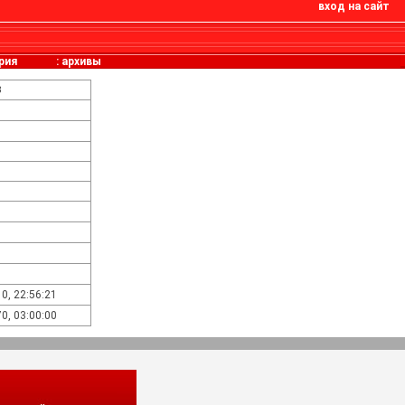
вход на сайт
рия
:
архивы
8
0, 22:56:21
0, 03:00:00