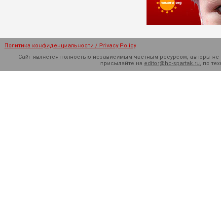
Политика конфиденциальности / Privacy Policy
Сайт является полностью независимым частным ресурсом, авторы не н
присылайте на
editor@hc-spartak.ru
, по т