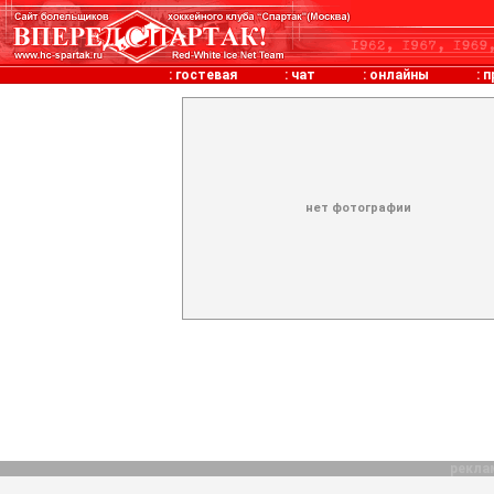
:
гостевая
:
чат
:
онлайны
:
п
нет фотографии
рекла