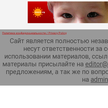
Политика конфиденциальности / Privacy Policy
Сайт является полностью неза
несут ответственности за 
использовании материалов, ссылк
материалы присылайте на
editor@
предложениям, а так же по воп
на
admin