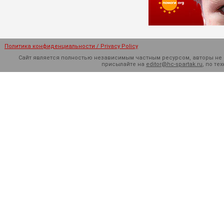
Политика конфиденциальности / Privacy Policy
Сайт является полностью независимым частным ресурсом, авторы не н
присылайте на
editor@hc-spartak.ru
, по т