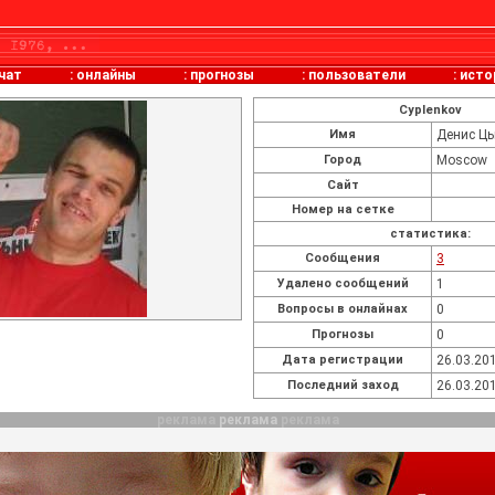
чат
:
онлайны
:
прогнозы
:
пользователи
:
исто
Cyplenkov
Имя
Денис Ц
Город
Moscow
Сайт
Номер на сетке
статистика:
Cообщения
3
Удалено сообщений
1
Вопросы в онлайнах
0
Прогнозы
0
Дата регистрации
26.03.201
Последний заход
26.03.201
реклама
реклама
реклама