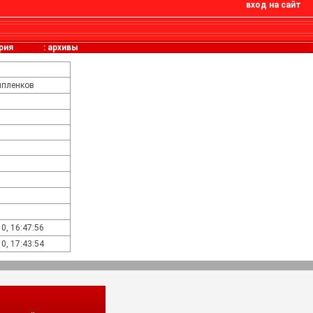
вход на сайт
рия
:
архивы
ыпленков
0, 16:47:56
0, 17:43:54