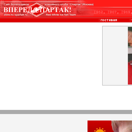
:
гостевая
: