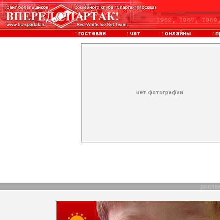
:
гостевая
:
чат
:
онлайны
:
п
нет фотографии
рекла