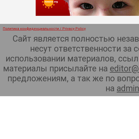
Политика конфиденциальности / Privacy Policy
Сайт является полностью неза
несут ответственности за 
использовании материалов, ссылк
материалы присылайте на
editor@
предложениям, а так же по воп
на
admin